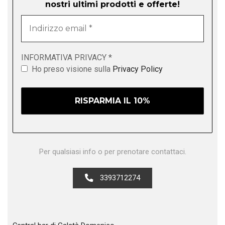
nostri ultimi prodotti e offerte!
Indirizzo
email
*
INFORMATIVA PRIVACY
*
Ho preso visione sulla
Privacy Policy
Per qualsiasi info o per prenotare contattaci.
3393712274