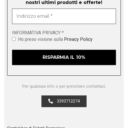
nostri ultimi prodotti e offerte!
Indirizzo
email
*
INFORMATIVA PRIVACY
*
Ho preso visione sulla
Privacy Policy
Per qualsiasi info o per prenotare contattaci.
3393712274