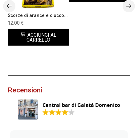
Scorze di arance e ciocco...
Tor
12,00
€
12
AGGIUNGI AL
CARRELLO
Recensioni
Central bar di Galatà Domenico