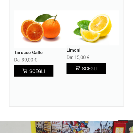
Limoni
Tarocco Gallo
Da:
15,00
€
Da:
39,00
€
SCEGLI
Taroc
SCEGLI
Da:
39